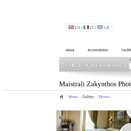
EN
|
IT
|
GR
About
Accomodation
Facilit
A
Maistrali Zakynthos Pho
Home
Gallery
Photos