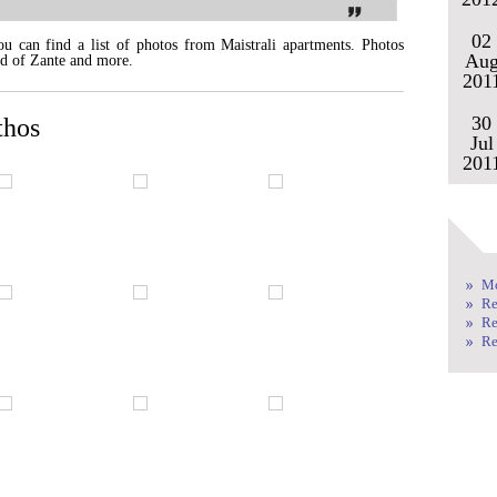
02
u can find a list of photos from Maistrali apartments. Photos
Au
and of Zante and more.
201
30
thos
Jul
201
Mo
Re
Re
Re