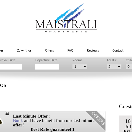
ies
Zakynthos
Offers
FAQ
Reviews
Contact
rrival Date:
Departure Date:
Rooms:
Adults:
Chil
tos
Guest
Last Minute Offer
:
Book
and have benefit from our
last minute
16
offer!
Jul
Best Rate guarantee!!!
201