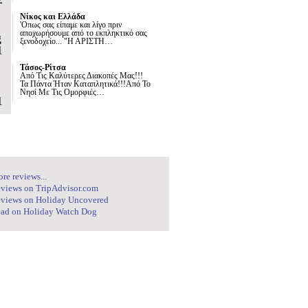
Νίκος και Ελλάδα
'Οπως σας είπαμε και λίγο πριν
αποχωρήσουμε από το εκπληκτικό σας
g
ξενοδοχείο... "Η ΑΡΙΣΤΗ…
1
Τάσος-Ρίτσα
Από Τις Καλύτερες Διακοπές Μας!!!
Τα Πάντα Ήταν Καταπλητικά!!!Από Το
Νησί Με Τις Ομορφιές…
1
re reviews...
views on TripAdvisor.com
views on Holiday Uncovered
ad on Holiday Watch Dog