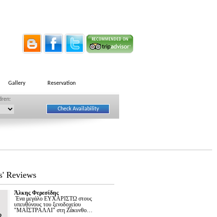
Gallery
Reservation
dren:
s' Reviews
Άλκης Φερεσίδης
Ένα μεγάλο ΕΥΧΑΡΙΣΤΩ στους
υπευθύνους του ξενοδοχείου
"ΜΑΪΣΤΡΑΛΛΙ" στη Ζάκυνθο…
2