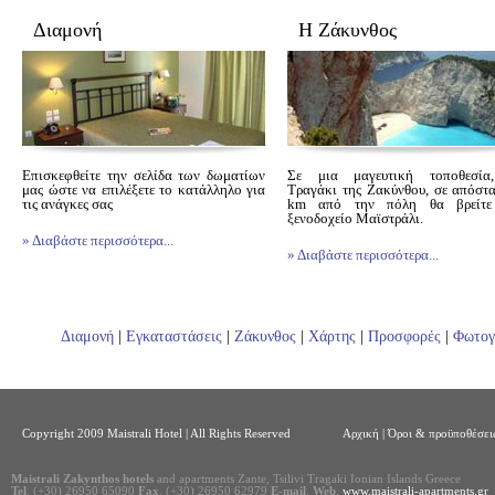
Διαμονή
Η Ζάκυνθος
Επισκεφθείτε την σελίδα των δωματίων
Σε μια μαγευτική τοποθεσία
μας ώστε να επιλέξετε το κατάλληλο για
Τραγάκι της Ζακύνθου, σε απόσ
τις ανάγκες σας
km από την πόλη θα βρεί
ξενοδοχείο Μαϊστράλι.
» Διαβάστε περισσότερα...
» Διαβάστε περισσότερα...
Διαμονή
|
Εγκαταστάσεις
|
Ζάκυνθος
|
Χάρτης
|
Προσφορές
|
Φωτογ
Copyright 2009 Maistrali Hotel | All Rights Reserved
Αρχική
|
Όροι & προϋποθέσεις
Maistrali Zakynthos hotels
and apartments Zante, Tsilivi Tragaki Ionian Islands Greece
Tel
. (+30) 26950 65090
Fax
. (+30) 26950 62979
E-mail
.
Web
.
www.maistrali-apartments.gr