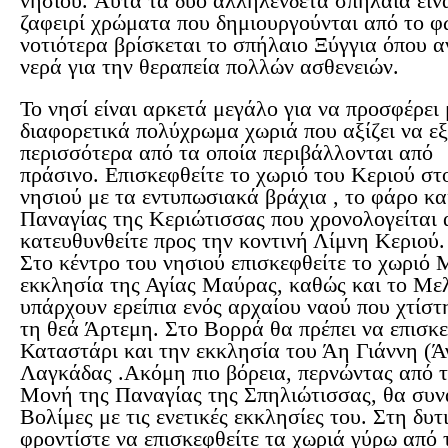
νησιού. Αυτά τα δύο αλληλένδετα σπήλαια είνα
ζαφειρί χρώματα που δημιουργούνται από το φ
νοτιότερα βρίσκεται το σπήλαιο Ξύγγια όπου 
νερά για την θεραπεία πολλών ασθενειών.
Το νησί είναι αρκετά μεγάλο για να προσφέρει 
διαφορετικά πολύχρωμα χωριά που αξίζει να εξ
περισσότερα από τα οποία περιβάλλονται από
πράσινο. Επισκεφθείτε το χωριό του Κεριού στ
νησιού με τα εντυπωσιακά βράχια , το φάρο κα
Παναγίας της Κεριώτισσας που χρονολογείται α
κατευθυνθείτε προς την κοντινή Λίμνη Κεριού.
Στο κέντρο του νησιού επισκεφθείτε το χωριό 
εκκλησία της Αγίας Μαύρας, καθώς και το Με
υπάρχουν ερείπια ενός αρχαίου ναού που χτίστη
τη θεά Άρτεμη. Στο Βορρά θα πρέπει να επισκε
Καταστάρι και την εκκλησία του Άη Γιάννη (Ά
Λαγκάδας .Ακόμη πιο βόρεια, περνώντας από τ
Μονή της Παναγίας της Σπηλιώτισσας, θα συν
Βολίμες με τις ενετικές εκκλησίες του. Στη δυ
φροντίστε να επισκεφθείτε τα χωριά γύρω από