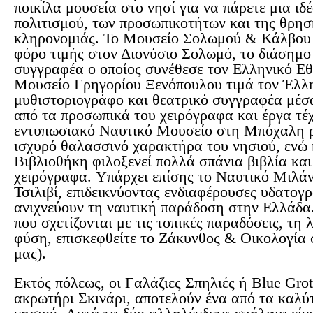
ποικίλα μουσεία στο νησί για να πάρετε μια ιδέ
πολιτισμού, των προσωπικοτήτων και της θρησ
κληρονομιάς. Το Μουσείο Σολωμού & Κάλβου 
φόρο τιμής στον Διονύσιο Σολωμό, το διάσημο
συγγραφέα ο οποίος συνέθεσε τον Ελληνικό Εθ
Μουσείο Γρηγορίου Ξενόπουλου τιμά τον Έλλ
μυθιστοριογράφο και θεατρικό συγγραφέα μέσα
από τα προσωπικά του χειρόγραφα και έργα τέχ
εντυπωσιακό Ναυτικό Μουσείο στη Μπόχαλη ρ
ισχυρό θαλασσινό χαρακτήρα του νησιού, ενώ
Βιβλιοθήκη φιλοξενεί πολλά σπάνια βιβλία και
χειρόγραφα. Υπάρχει επίσης το Ναυτικό Μιλάν
Τσιλιβί, επιδεικνύοντας ενδιαφέρουσες υδατογ
ανιχνεύουν τη ναυτική παράδοση στην Ελλάδα.
που σχετίζονται με τις τοπικές παραδόσεις, τη
φύση, επισκεφθείτε το Ζάκυνθος & Οικολογία 
μας).
Εκτός πόλεως, οι Γαλάζιες Σπηλιές ή Blue Grot
ακρωτήρι Σκινάρι, αποτελούν ένα από τα καλύ