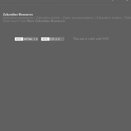
Zakynthos Resources
Zakynthos apartments
|
Zakynthos hotels
|
Zante accommodation
|
Zakynthos studios
|
Tsil
Need more? visit
More Zakynthos Resources
This site is valid with W3C