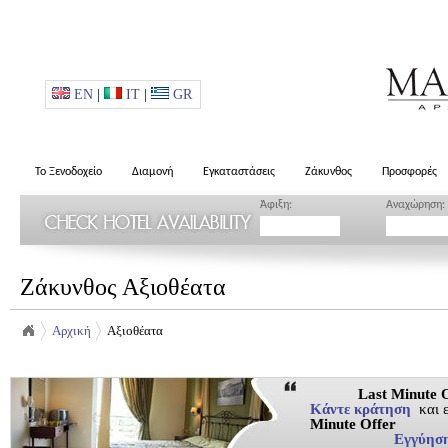
EN
|
IT
|
GR
Το Ξενοδοχείο
Διαμονή
Εγκαταστάσεις
Ζάκυνθος
Προσφορές
Άφιξη:
Αναχώρηση:
Ζάκυνθος Αξιοθέατα
Αρχική
Αξιοθέατα
Last Minute Of
Κάντε κράτηση
και 
Minute Offer
Εγγύηση