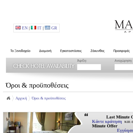
EN
|
IT
|
GR
Το Ξενοδοχείο
Διαμονή
Εγκαταστάσεις
Ζάκυνθος
Προσφορές
Άφιξη:
Αναχώρηση:
Όροι & προϋποθέσεις
Αρχική
Όροι & προϋποθέσεις
Last Minute Of
Κάντε κράτηση
και 
Minute Offer
Εγγύηση