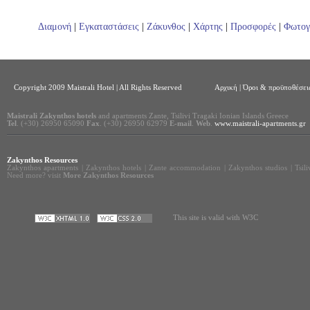
Διαμονή
|
Εγκαταστάσεις
|
Ζάκυνθος
|
Χάρτης
|
Προσφορές
|
Φωτογ
Copyright 2009 Maistrali Hotel | All Rights Reserved
Αρχική
|
Όροι & προϋποθέσεις
Maistrali Zakynthos hotels
and apartments Zante, Tsilivi Tragaki Ionian Islands Greece
Tel
. (+30) 26950 65090
Fax
. (+30) 26950 62979
E-mail
.
Web
.
www.maistrali-apartments.gr
Zakynthos Resources
Zakynthos apartments
|
Zakynthos hotels
|
Zante accommodation
|
Zakynthos studios
|
Tsil
Need more? visit
More Zakynthos Resources
This site is valid with W3C