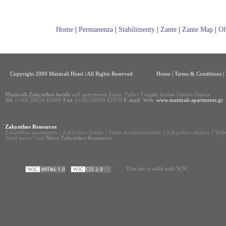
Home
|
Permanenza
|
Stabilimenty
|
Zante
|
Zante Map
|
Of
Copyright 2009 Maistrali Hotel | All Rights Reserved
Home
|
Terms & Conditions |
Maistrali Zakynthos hotels
and apartments Zante, Tsilivi Tragaki Ionian Islands Greece
Tel
. (+30) 26950 65090
Fax
. (+30) 26950 62979
E-mail
.
Web
.
www.maistrali-apartments.gr
Zakynthos Resources
Zakynthos apartments
|
Zakynthos hotels
|
Zante accommodation
|
Zakynthos studios
|
Tsil
Need more? visit
More Zakynthos Resources
This site is valid with W3C