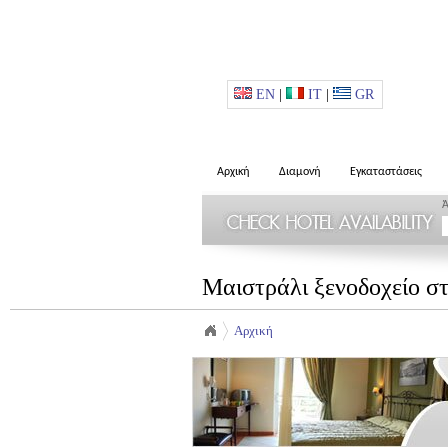
EN
|
IT
|
GR
Αρχική
Διαμονή
Εγκαταστάσεις
Ά
Μαιστράλι ξενοδοχείο σ
Αρχική