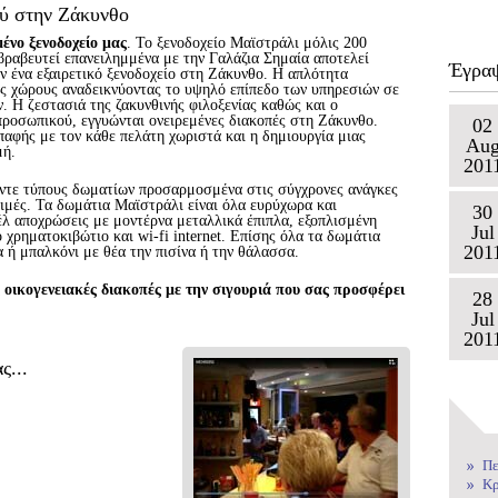
ού στην Ζάκυνθο
νο ξενοδοχείο μας
. Το ξενοδοχείο Μαϊστράλι μόλις 200
βραβευτεί επανειλημμένα με την Γαλάζια Σημαία αποτελεί
Έγραψ
ν ένα εξαιρετικό ξενοδοχείο στη Ζάκυνθο. Η απλότητα
υς χώρους αναδεικνύοντας το υψηλό επίπεδο των υπηρεσιών σε
ν. Η ζεστασιά της ζακυνθινής φιλοξενίας καθώς και ο
προσωπικού, εγγυώνται ονειρεμένες διακοπές στη Ζάκυνθο.
02
παφής με τον κάθε πελάτη χωριστά και η δημιουργία μιας
Au
μή.
201
ντε τύπους δωματίων προσαρμοσμένα στις σύγχρονες ανάγκες
 τιμές. Τα δωμάτια Μαϊστράλι είναι όλα ευρύχωρα και
30
λ αποχρώσεις με μοντέρνα μεταλλικά έπιπλα, εξοπλισμένη
Jul
χρηματοκιβώτιο και wi-fi internet. Επίσης όλα τα δωμάτια
201
 ή μπαλκόνι με θέα την πισίνα ή την θάλασσα.
 οικογενειακές διακοπές με την σιγουριά που σας προσφέρει
28
Jul
201
ς...
Πε
Κρ