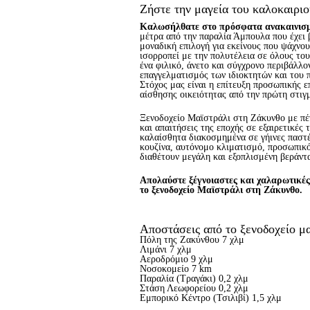
Ζήστε την μαγεία του καλοκαιρι
Καλωσήλθατε στο πρόσφατα ανακαινισμέ
μέτρα από την παραλία Άμπουλα που έχει 
μοναδική επιλογή για εκείνους που ψάχνου
ισορροπεί με την πολυτέλεια σε όλους το
ένα φιλικό, άνετο και σύγχρονο περιβάλλο
επαγγελματισμός των ιδιοκτητών και του 
Στόχος μας είναι η επίτευξη προσωπικής ε
αίσθησης οικειότητας από την πρώτη στιγ
Ξενοδοχείο Μαϊστράλι στη Ζάκυνθο με πέ
και απαιτήσεις της εποχής σε εξαιρετικές
καλαίσθητα διακοσμημένα σε γήινες παστέ
κουζίνα, αυτόνομο κλιματισμό, προσωπικό 
διαθέτουν μεγάλη και εξοπλισμένη βεράντα
Απολαύστε ξέγνοιαστες και χαλαρωτικές
το ξενοδοχείο Μαϊστράλι στη Ζάκυνθο.
Αποστάσεις από το ξενοδοχείο μα
Πόλη της Ζακύνθου 7 χλμ
Λιμάνι 7 χλμ
Αεροδρόμιο 9 χλμ
Νοσοκομείο 7 km
Παραλία (Τραγάκι) 0,2 χλμ
Στάση Λεωφορείου 0,2 χλμ
Εμπορικό Κέντρο (Τσιλιβί) 1,5 χλμ