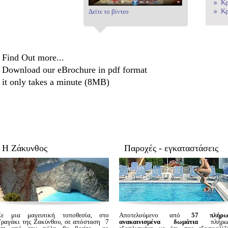
Κρ
Κρ
Δείτε το βίντεο
Find Out more...
Download our eBrochure in pdf format
it only takes a minute (8MB)
Η Ζάκυνθος
Παροχές - εγκαταστάσεις
Σε μια μαγευτική τοποθεσία, στο
Αποτελούμενο από
57 πλήρω
Τραγάκι της Ζακύνθου, σε απόσταση 7
ανακαινισμένα δωμάτια
πλήρω