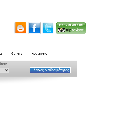
ία
Gallery
Κρατήσεις
dren: