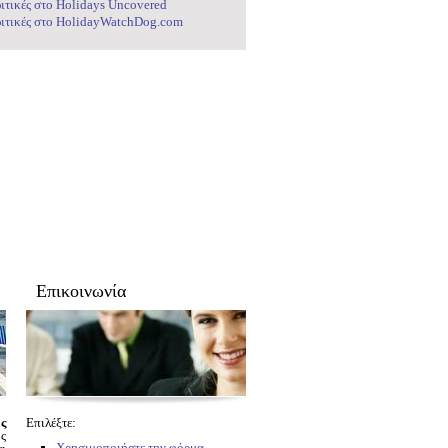
ιτικές στο Holidays Uncovered
ιτικές στο HolidayWatchDog.com
Επικοινωνία
ς
Επιλέξτε:
ς
Χρησιμοποιήστε την φόρμα