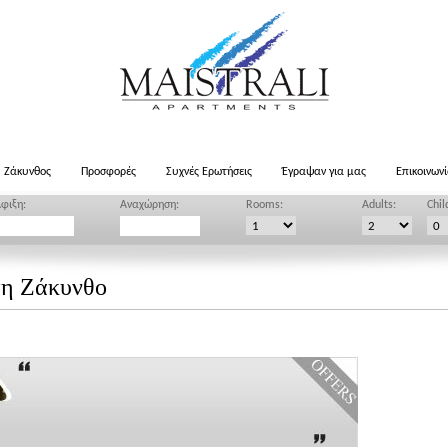
Ζάκυνθος
Προσφορές
Συχνές Ερωτήσεις
Έγραψαν για μας
Επικοινων
φιξη:
Αναχώρηση:
Rooms:
Adults:
Chil
τη Ζάκυνθο