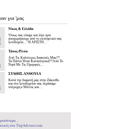
αν για 'μας
Νίκος & Ελλάδα
'Οπως σας είπαμε και λίγο πριν
g
αποχωρήσουμε από το εκπληκτικό σας
1
ξενοδοχείο... "Η ΑΡΙΣΤΗ…
Τάσος-Ρίτσα
Από Τις Καλύτερες Διακοπές Μας!!!
Τα Πάντα Ήταν Καταπλητικά!!!Από Το
1
Νησί Με Τις Ομορφιές…
ΣΤΑΘΗΣ-ΑΝΘΟΥΛΑ
Κατά την διαμονή μας στην Ζάκυνθο
και στο ξενοδοχείοο σας περάσαμε
1
υπέροχα,ο Μίλτος και…
ρισσότερα...
ιτικές στο TripAdvisor.com