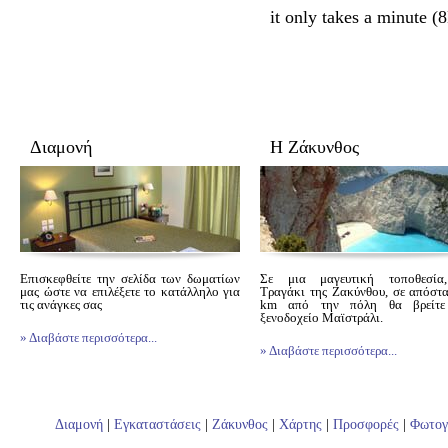
it only takes a minute 
Διαμονή
Η Ζάκυνθος
Επισκεφθείτε την σελίδα των δωματίων
Σε μια μαγευτική τοποθεσία
μας ώστε να επιλέξετε το κατάλληλο για
Τραγάκι της Ζακύνθου, σε απόσ
τις ανάγκες σας
km από την πόλη θα βρεί
ξενοδοχείο Μαϊστράλι.
» Διαβάστε περισσότερα...
» Διαβάστε περισσότερα...
Διαμονή
|
Εγκαταστάσεις
|
Ζάκυνθος
|
Χάρτης
|
Προσφορές
|
Φωτογ