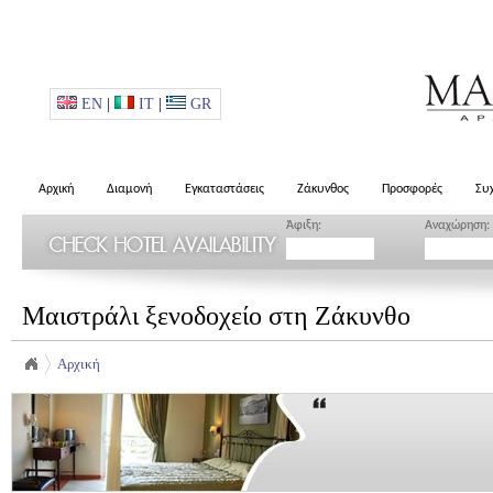
EN
|
IT
|
GR
Αρχική
Διαμονή
Εγκαταστάσεις
Ζάκυνθος
Προσφορές
Συ
Άφιξη:
Αναχώρηση:
Μαιστράλι ξενοδοχείο στη Ζάκυνθο
Αρχική