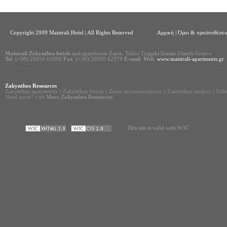
Copyright 2009 Maistrali Hotel | All Rights Reserved
Αρχική
|
Όροι & προϋποθέσεις
Maistrali Zakynthos hotels
and apartments Zante, Tsilivi Tragaki Ionian Islands Greece
Tel
. (+30) 26950 65090
Fax
. (+30) 26950 62979
E-mail
.
Web
.
www.maistrali-apartments.gr
Zakynthos Resources
Zakynthos apartments
|
Zakynthos hotels
|
Zante accommodation
|
Zakynthos studios
|
Tsil
Need more? visit
More Zakynthos Resources
This site is valid with W3C