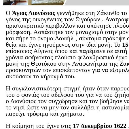
Ο
Άγιος Διονύσιος
γεννήθηκε στη Ζάκυνθο το
γόνος της οικογένειας των Σιγούρων . Ανατράφ
αριστοκρατικό περιβάλλον και απέκτησε πλούσ
μόρφωση. Ασπάστηκε τον μοναχισμό στην μο
και πήρε το όνομα Δανιήλ , σύντομα πρόκοψε σ
θεία και έγινε ηγούμενος στην ίδια μονή. Το
15
επίσκοπος Αίγινας όπου και παρέμεινε σε αυτή
χρόνια αφήνοντας πλούσιο φιλανθρωπικό έργο
μονή της Θεοτόκου στην Αναφωνήτρια της Ζακ
προσκυνητών τον επισκέπτονταν για να εξομολ
ακούσουν το κήρυγμά του.
Η συγκλονιστικότερη στιγμή ήταν όταν παρου
του ο φονιάς του αδελφού του για να του ζητή
ο Διονύσιος τον συγχώρησε και τον βοήθησε ν
το νησί ώστε να μην τον συλλάβει η αστυνομί
παρείχε τρόφιμα και χρήματα.
Η κοίμηση του έγινε στις
17 Δεκεμβρίου 1622