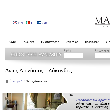
EN
|
IT
|
GR
Αρχική
Διαμονή
Εγκαταστάσεις
Ζάκυνθος
Προσφορές
Συ
Άφιξη:
Αναχώρηση:
Άγιος Διονύσιος - Ζάκυνθος
Αρχική
Άγιος Διονύσιος
Προσφορά Για Κράτησε
Κάντε κράτηση τώρα γι
κερδίστε 5% έκπτωση!