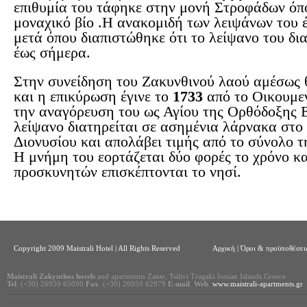
επιθυμία του τάφηκε στην μονή Στροφάδων όπο
μοναχικό βίο .Η ανακομιδή των λειψάνων του έ
μετά όπου διαπιστώθηκε ότι το λείψανο του δι
έως σήμερα.
Στην συνείδηση του Ζακυνθινού λαού αμέσως 
και η επικύρωση έγινε το
1733
από το Οικουμεν
την αναγόρευση του ως Αγίου της Ορθόδοξης Ε
λείψανο διατηρείται σε ασημένια λάρνακα στο
Διονυσίου και απολάβει τιμής από το σύνολο τ
Η μνήμη του εορτάζεται δύο φορές το χρόνο κ
προσκυνητών επισκέπτονται το νησί.
Copyright 2009 Maistrali Hotel | All Rights Reserved
Αρχική
|
Όροι & προϋποθέσεις
Maistrali Zakynthos hotels
and apartments Zante, Tsilivi Tragaki Ionian Islands Greece
Tel
. (+30) 26950 65090
Fax
. (+30) 26950 62979
E-mail
.
Web
.
www.maistrali-apartments.gr