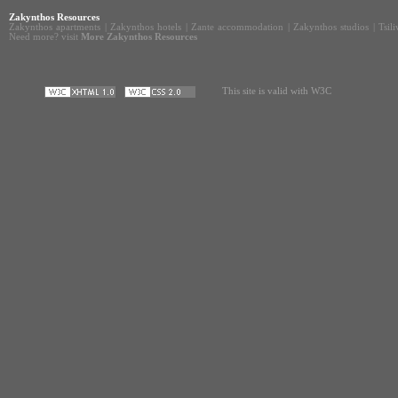
Zakynthos Resources
Zakynthos apartments
|
Zakynthos hotels
|
Zante accommodation
|
Zakynthos studios
|
Tsil
Need more? visit
More Zakynthos Resources
This site is valid with W3C