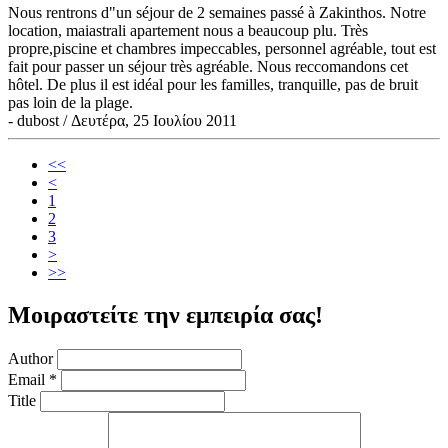
Nous rentrons d"un séjour de 2 semaines passé à Zakinthos. Notre
location, maiastrali apartement nous a beaucoup plu. Très
propre,piscine et chambres impeccables, personnel agréable, tout est
fait pour passer un séjour très agréable. Nous reccomandons cet
hôtel. De plus il est idéal pour les familles, tranquille, pas de bruit
pas loin de la plage.
- dubost / Δευτέρα, 25 Ιουλίου 2011
<<
<
1
2
3
>
>>
Μοιραστείτε την εμπειρία σας!
Author
Email
*
Title