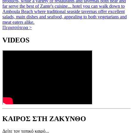
products, while a variety of restaurants and tavernas both near and
far serve the best of Zante's cuisine... hotel you can walk down to
Amboula Beach where traditional seaside tavernas offer excellent
salads, main dishes and seafood, appealing to both vegetarians and
meat eaters alike.
Περισσότερα >
VIDEOS
ΚΑΙΡΟΣ ΣΤΗ ΖΑΚΥΝΘΟ
Δείτε τον τοπικό καιρό...