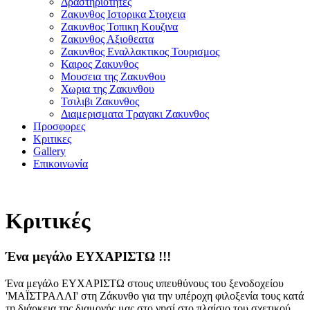
Δραστηριοτητες
Ζακυνθος Ιστορικα Στοιχεια
Ζακυνθος Τοπικη Κουζινα
Ζακυνθος Αξιοθεατα
Ζακυνθος Εναλλακτικος Τουρισμος
Καιρος Ζακυνθος
Μουσεια της Ζακυνθου
Χωρια της Ζακυνθου
Τσιλιβι Ζακυνθος
Διαμερισματα Τραγακι Ζακυνθος
Προσφορες
Κριτικες
Gallery
Επικοινωνία
Κριτικές
Ένα μεγάλο ΕΥΧΑΡΙΣΤΩ !!!
Ένα μεγάλο ΕΥΧΑΡΙΣΤΩ στους υπευθύνους του ξενοδοχείου
'ΜΑΪΣΤΡΑΛΛΙ' στη Ζάκυνθο για την υπέροχη φιλοξενία τους κατά
τη διάρκεια της διαμονής μας στο νησί στο πλαίσιο του σχετικού