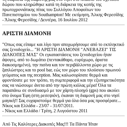
δώρου που κληρώθηκε κατά τη διάρκεια της κοπής της
πρωτοχρονιάτικης πίτας του Συλλόγου Αποφοίτων του
Πανεπιστημίου του Southampton! Με εκτίμηση, Άλκης Φερεσίδης
- Άλκης Φερεσίδης / Δευτέρα, 16 Ιουλίου 2012
ΑΡΙΣΤΗ ΔΙΑΜΟΝΗ
"Οπως σας είπαμε και λίγο πριν αποχωρήσουμε από το εκπληκτικό
σας ξενοδοχείο... "Η ΑΡΙΣΤΗ ΔΙΑΜΟΝΗ "ΑΝΕΒΑΖΕΙ" ΤΙΣ
ΔΙΑΚΟΠΕΣ ΜΑΣ" Οι εγκαταστάσεις του ξενοδοχείου ήταν
άψογες, από το δωμάτιο (πεντακάθαρο, ευρύχωρο, άριστα
διακοσμημένο), την πισίνα και τον περιβάλλοντα χώρο με τις
ξαπλώστρες και το pool bar, εώς τον χώρο του πλούσιου πρωινού
γεύματος και της reception. Μας καλωσορίσατε θερμά και
φροντίσατε με τον τρόπο, τη συμπεριφορά και την εξυπηρετικότητα
σας να νιώσουμε άνετα από την πρώτη κιόλας μέρα! Όλα τα
παραπάνω σε συνδυασμό με τον χάρτη-πλοηγό (gps) που ακούει
στο όνομα Έφη (στη ρεσεψιόν), έκαναν τη διαμονή μας στο νησί
μαγική!! Σας ευχαριστούμε θερμά για όλα όσα μας προσφέρατε...
Νίκος και Ελλάδα - 23/07 - 31/07/2011.
- Νίκος και Ελλάδα / Τρίτη, 2 Αυγούστου 2011
Από Τις Καλύτερες Διακοπές Μας!!! Τα Πάντα Ήταν