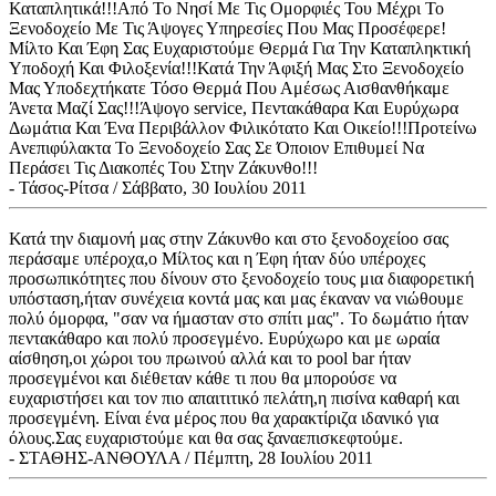
Καταπλητικά!!!Από Το Νησί Με Τις Ομορφιές Του Μέχρι Το
Ξενοδοχείο Με Τις Άψογες Υπηρεσίες Που Μας Προσέφερε!
Μίλτο Και Έφη Σας Ευχαριστούμε Θερμά Για Την Καταπληκτική
Υποδοχή Και Φιλοξενία!!!Κατά Την Άφιξή Μας Στο Ξενοδοχείο
Μας Υποδεχτήκατε Τόσο Θερμά Που Αμέσως Αισθανθήκαμε
Άνετα Μαζί Σας!!!Άψογο service, Πεντακάθαρα Και Ευρύχωρα
Δωμάτια Και Ένα Περιβάλλον Φιλικότατο Και Οικείο!!!Προτείνω
Ανεπιφύλακτα Το Ξενοδοχείο Σας Σε Όποιον Επιθυμεί Να
Περάσει Τις Διακοπές Του Στην Ζάκυνθο!!!
- Τάσος-Ρίτσα / Σάββατο, 30 Ιουλίου 2011
Κατά την διαμονή μας στην Ζάκυνθο και στο ξενοδοχείοο σας
περάσαμε υπέροχα,ο Μίλτος και η Έφη ήταν δύο υπέροχες
προσωπικότητες που δίνουν στο ξενοδοχείο τους μια διαφορετική
υπόσταση,ήταν συνέχεια κοντά μας και μας έκαναν να νιώθουμε
πολύ όμορφα, "σαν να ήμασταν στο σπίτι μας". Το δωμάτιο ήταν
πεντακάθαρο και πολύ προσεγμένο. Ευρύχωρο και με ωραία
αίσθηση,οι χώροι του πρωινού αλλά και το pool bar ήταν
προσεγμένοι και διέθεταν κάθε τι που θα μπορούσε να
ευχαριστήσει και τον πιο απαιτιτικό πελάτη,η πισίνα καθαρή και
προσεγμένη. Είναι ένα μέρος που θα χαρακτίριζα ιδανικό για
όλους.Σας ευχαριστούμε και θα σας ξαναεπισκεφτούμε.
- ΣΤΑΘΗΣ-ΑΝΘΟΥΛΑ / Πέμπτη, 28 Ιουλίου 2011