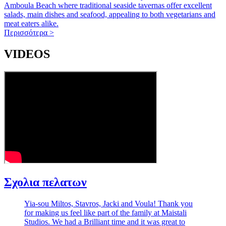
Amboula Beach where traditional seaside tavernas offer excellent
salads, main dishes and seafood, appealing to both vegetarians and
meat eaters alike.
Περισσότερα >
VIDEOS
Σχολια πελατων
Yia-sou Miltos, Stavros, Jacki and Voula! Thank you
for making us feel like part of the family at Maistali
Studios. We had a Brilliant time and it was great to