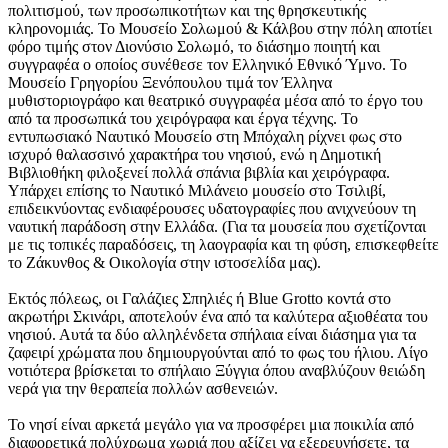
πολιτισμού, των προσωπικοτήτων και της θρησκευτικής
κληρονομιάς. Το Μουσείο Σολωμού & Κάλβου στην πόλη αποτίει
φόρο τιμής στον Διονύσιο Σολωμό, το διάσημο ποιητή και
συγγραφέα ο οποίος συνέθεσε τον Ελληνικό Εθνικό Ύμνο. Το
Μουσείο Γρηγορίου Ξενόπουλου τιμά τον Έλληνα
μυθιστοριογράφο και θεατρικό συγγραφέα μέσα από το έργο του
από τα προσωπικά του χειρόγραφα και έργα τέχνης. Το
εντυπωσιακό Ναυτικό Μουσείο στη Μπόχαλη ρίχνει φως στο
ισχυρό θαλασσινό χαρακτήρα του νησιού, ενώ η Δημοτική
Βιβλιοθήκη φιλοξενεί πολλά σπάνια βιβλία και χειρόγραφα.
Υπάρχει επίσης το Ναυτικό Μιλάνειο μουσείο στο Τσιλιβί,
επιδεικνύοντας ενδιαφέρουσες υδατογραφίες που ανιχνεύουν τη
ναυτική παράδοση στην Ελλάδα. (Για τα μουσεία που σχετίζονται
με τις τοπικές παραδόσεις, τη λαογραφία και τη φύση, επισκεφθείτε
το Ζάκυνθος & Οικολογία στην ιστοσελίδα μας).
Εκτός πόλεως, οι Γαλάζιες Σπηλιές ή Blue Grotto κοντά στο
ακρωτήρι Σκινάρι, αποτελούν ένα από τα καλύτερα αξιοθέατα του
νησιού. Αυτά τα δύο αλληλένδετα σπήλαια είναι διάσημα για τα
ζαφειρί χρώματα που δημιουργούνται από το φως του ήλιου. Λίγο
νοτιότερα βρίσκεται το σπήλαιο Ξύγγια όπου αναβλύζουν θειώδη
νερά για την θεραπεία πολλών ασθενειών.
Το νησί είναι αρκετά μεγάλο για να προσφέρει μια ποικιλία από
διαφορετικά πολύχρωμα χωριά που αξίζει να εξερευνήσετε, τα