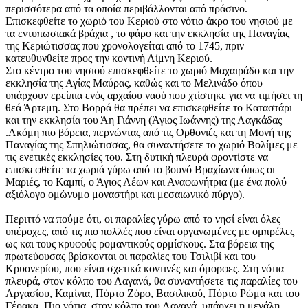
περισσότερα από τα οποία περιβάλλονται από πράσινο.
Επισκεφθείτε το χωριό του Κεριού στο νότιο άκρο του νησιού με
τα εντυπωσιακά βράχια , το φάρο και την εκκλησία της Παναγίας
της Κεριώτισσας που χρονολογείται από το 1745, πριν
κατευθυνθείτε προς την κοντινή Λίμνη Κεριού.
Στο κέντρο του νησιού επισκεφθείτε το χωριό Μαχαιράδο και την
εκκλησία της Αγίας Μαύρας, καθώς και το Μελινάδο όπου
υπάρχουν ερείπια ενός αρχαίου ναού που χτίστηκε για να τιμήσει τη
θεά Άρτεμη. Στο Βορρά θα πρέπει να επισκεφθείτε το Καταστάρι
και την εκκλησία του Άη Γιάννη (Άγιος Ιωάννης) της Λαγκάδας
.Ακόμη πιο βόρεια, περνώντας από τις Ορθονιές και τη Μονή της
Παναγίας της Σπηλιώτισσας, θα συναντήσετε το χωριό Βολίμες με
τις ενετικές εκκλησίες του. Στη δυτική πλευρά φροντίστε να
επισκεφθείτε τα χωριά γύρω από το βουνό Βραχίωνα όπως οι
Μαριές, το Καμπί, ο Άγιος Λέων και Αναφωνήτρια (με ένα πολύ
αξιόλογο ομώνυμο μοναστήρι και μεσαιωνικό πύργο).
Περιττό να πούμε ότι, οι παραλίες γύρω από το νησί είναι όλες
υπέροχες, από τις πιο πολλές που είναι οργανωμένες με ομπρέλες
ως και τους κρυφούς ρομαντικούς ορμίσκους. Στα βόρεια της
πρωτεύουσας βρίσκονται οι παραλίες του Τσιλιβί και του
Κρυονερίου, που είναι σχετικά κοντινές και όμορφες. Στη νότια
πλευρά, στον κόλπο του Λαγανά, θα συναντήσετε τις παραλίες του
Αργασίου, Καμίνια, Πόρτο Ζόρο, Βασιλικού, Πόρτο Ρώμα και του
Γέρακα. Πιο νότια, στον κόλπο του Λαγανά, υπάρχει η μεγάλη