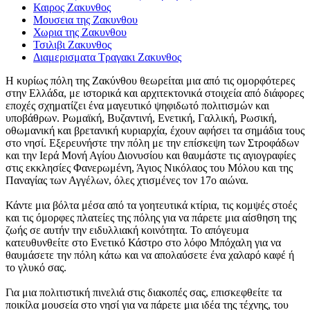
Καιρος Ζακυνθος
Μουσεια της Ζακυνθου
Χωρια της Ζακυνθου
Τσιλιβι Ζακυνθος
Διαμερισματα Τραγακι Ζακυνθος
Η κυρίως πόλη της Ζακύνθου θεωρείται μια από τις ομορφότερες
στην Ελλάδα, με ιστορικά και αρχιτεκτονικά στοιχεία από διάφορες
εποχές σχηματίζει ένα μαγευτικό ψηφιδωτό πολιτισμών και
υποβάθρων. Ρωμαϊκή, Βυζαντινή, Ενετική, Γαλλική, Ρωσική,
οθωμανική και βρετανική κυριαρχία, έχουν αφήσει τα σημάδια τους
στο νησί. Εξερευνήστε την πόλη με την επίσκεψη των Στροφάδων
και την Ιερά Μονή Αγίου Διονυσίου και θαυμάστε τις αγιογραφίες
στις εκκλησίες Φανερωμένη, Άγιος Νικόλαος του Μόλου και της
Παναγίας των Αγγέλων, όλες χτισμένες τον 17ο αιώνα.
Κάντε μια βόλτα μέσα από τα γοητευτικά κτίρια, τις κομψές στοές
και τις όμορφες πλατείες της πόλης για να πάρετε μια αίσθηση της
ζωής σε αυτήν την ειδυλλιακή κοινότητα. Το απόγευμα
κατευθυνθείτε στο Ενετικό Κάστρο στο λόφο Μπόχαλη για να
θαυμάσετε την πόλη κάτω και να απολαύσετε ένα χαλαρό καφέ ή
το γλυκό σας.
Για μια πολιτιστική πινελιά στις διακοπές σας, επισκεφθείτε τα
ποικίλα μουσεία στο νησί για να πάρετε μια ιδέα της τέχνης, του